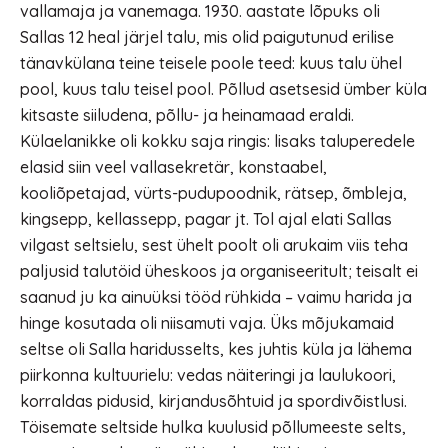
vallamaja ja vanemaga. 1930. aastate lõpuks oli
Sallas 12 heal järjel talu, mis olid paigutunud erilise
tänavkülana teine teisele poole teed: kuus talu ühel
pool, kuus talu teisel pool. Põllud asetsesid ümber küla
kitsaste siiludena, põllu- ja heinamaad eraldi.
Külaelanikke oli kokku saja ringis: lisaks taluperedele
elasid siin veel vallasekretär, konstaabel,
kooliõpetajad, vürts-pudupoodnik, rätsep, õmbleja,
kingsepp, kellassepp, pagar jt. Tol ajal elati Sallas
vilgast seltsielu, sest ühelt poolt oli arukaim viis teha
paljusid talutöid üheskoos ja organiseeritult; teisalt ei
saanud ju ka ainuüksi tööd rühkida – vaimu harida ja
hinge kosutada oli niisamuti vaja. Üks mõjukamaid
seltse oli Salla haridusselts, kes juhtis küla ja lähema
piirkonna kultuurielu: vedas näiteringi ja laulukoori,
korraldas pidusid, kirjandusõhtuid ja spordivõistlusi.
Töisemate seltside hulka kuulusid põllumeeste selts,