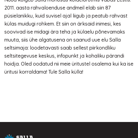
2011. aasta rahvaloenduse andmeil elab siin 87
püsielanikku, kuid suvisel ajal liigub ja peatub rahvast
külas muidugi rohkem. Et siin on ärksaid inimesi, kes
soovivad ise midagi ära teha ja külaelu põnevamaks
muuta, siis ühe algatusena on saanud uue elu Salla
seltsimaja: loodetavasti saab sellest piirkondliku
seltsitegevuse keskus, infopunkt ja kohaliku pärandi
hoidja. Oled oodatud nii meie üritustel osalema kui ka ise
üritusi korraldama! Tule Salla külla!