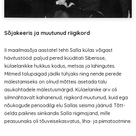
Sõjakeeris ja muutunud riigikord
II maailmasõja aastatel tehti Salla külas võigast
hävitustööd: paljud pered küüditati Siberisse,
külaelanikke hukkus kodus, metsas ja lahingutes.
Mitmed talupaigad jäidki tühjaks ning nende perede
mälestamiseks on olnud mõtteis asetada talu
asukohtadele mälestusmärgid. Külaelanike arv oli
silmnähtavalt kahanenud, riigikord muutunud, kuid ega
nõukogude perioodilgi elu Sallas seisma jäänud. Tõtt-
öelda paiknes siinkandis Salla riigimajand, mille
peasuunaks oli tõuveisekasvatus, liha- ja piimatootmine.