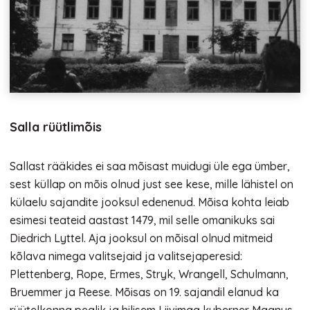
Salla rüütlimõis
Sallast rääkides ei saa mõisast muidugi üle ega ümber,
sest küllap on mõis olnud just see kese, mille lähistel on
külaelu sajandite jooksul edenenud. Mõisa kohta leiab
esimesi teateid aastast 1479, mil selle omanikuks sai
Diedrich Lyttel. Aja jooksul on mõisal olnud mitmeid
kõlava nimega valitsejaid ja valitsejaperesid:
Plettenberg, Rope, Ermes, Stryk, Wrangell, Schulmann,
Bruemmer ja Reese. Mõisas on 19. sajandil elanud ka