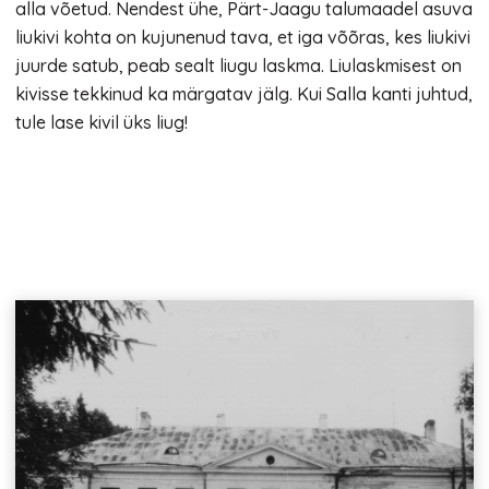
alla võetud. Nendest ühe, Pärt-Jaagu talumaadel asuva
liukivi kohta on kujunenud tava, et iga võõras, kes liukivi
juurde satub, peab sealt liugu laskma. Liulaskmisest on
kivisse tekkinud ka märgatav jälg. Kui Salla kanti juhtud,
tule lase kivil üks liug!