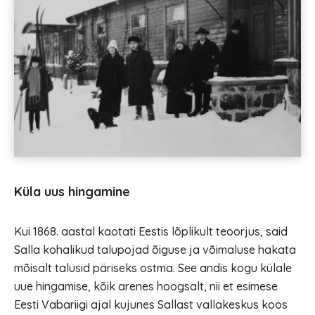
Küla uus hingamine
Kui 1868. aastal kaotati Eestis lõplikult teoorjus, said
Salla kohalikud talupojad õiguse ja võimaluse hakata
mõisalt talusid päriseks ostma. See andis kogu külale
uue hingamise, kõik arenes hoogsalt, nii et esimese
Eesti Vabariigi ajal kujunes Sallast vallakeskus koos