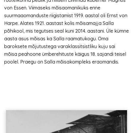
rüütelkonna pealik ja hilisem Liivimaa kuberner Magnus
von Essen. Viimaseks mõisaomanikuks enne
suurmaaomanduste riigistamist 1919. aastal oli Ernst von
Harpe. Alates 1921. aastast kolis mõisamajja Salla
põhikool, mis tegutses seal kuni 2014. aastani. Üle kümne
aasta asus mõisas ka Salla raamatukogu. Oma
baroksete mõjutustega varaklassitsistliku kuju sai
mõisa peahoone ümberehituste käigus 18. sajandi teisel
poolel. Praegu on Salla mõisakompleks eraomandis.