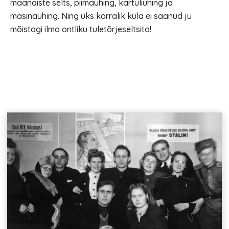
maanaiste selts, piimaühing, kartuliühing ja
masinaühing. Ning üks korralik küla ei saanud ju
mõistagi ilma ontliku tuletõrjeseltsita!