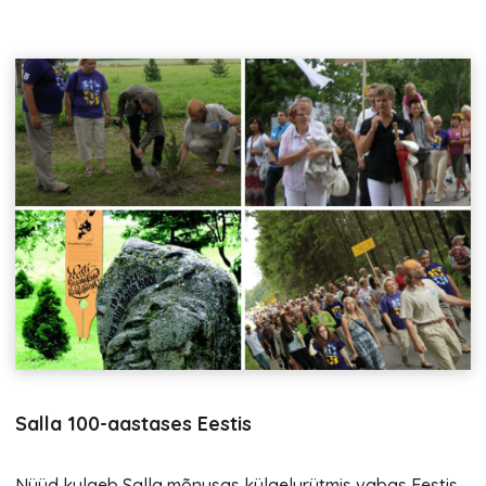
Salla 100-aastases Eestis
Nüüd kulgeb Salla mõnusas külaelurütmis vabas Eestis.